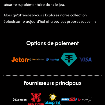
sécurité supplémentaire dans le jeu.
Alors qu'attendez-vous ? Explorez notre collection
éblouissante aujourd'hui et créez vos propres souvenirs !
Options de paiement
Fournisseurs principaux