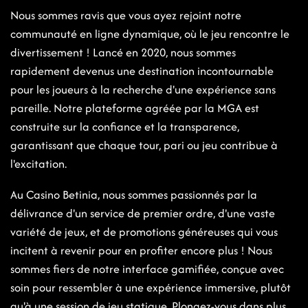
Nous sommes ravis que vous ayez rejoint notre
communauté en ligne dynamique, où le jeu rencontre le
divertissement ! Lancé en 2020, nous sommes
rapidement devenus une destination incontournable
pour les joueurs à la recherche d'une expérience sans
pareille. Notre plateforme agréée par la MGA est
construite sur la confiance et la transparence,
garantissant que chaque tour, pari ou jeu contribue à
l'excitation.
Au Casino Betinia, nous sommes passionnés par la
délivrance d'un service de premier ordre, d'une vaste
variété de jeux, et de promotions généreuses qui vous
incitent à revenir pour en profiter encore plus ! Nous
sommes fiers de notre interface gamifiée, conçue avec
soin pour ressembler à une expérience immersive, plutôt
qu'à une session de jeu statique. Plongez-vous dans plus