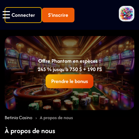
Connecter
S'inscrire
Offre Phantom en espèces :
245 % jusqu'à 750 $ + 190 FS
Prendre le bonus
›
Betinia Casino
A propos de nous
À propos de nous